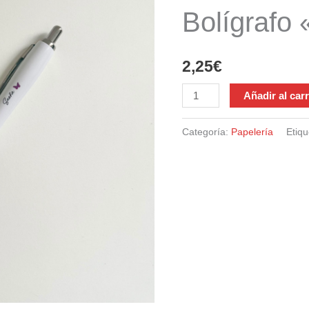
Bolígrafo
2,25
€
Bolígrafo
Añadir al carr
«Sueña»
cantidad
Categoría:
Papelería
Etiq