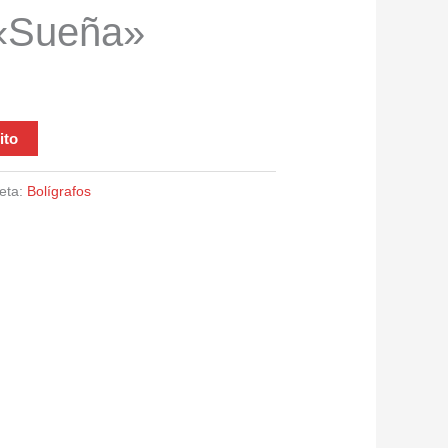
 «Sueña»
ito
ueta:
Bolígrafos