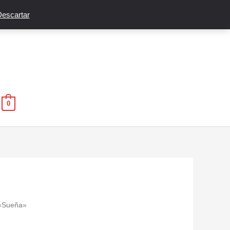
escartar
0
 «Sueña»