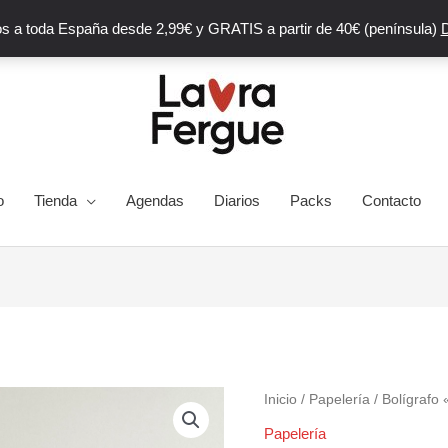
s a toda España desde 2,99€ y GRATIS a partir de 40€ (península)
D
o
Tienda
Agendas
Diarios
Packs
Contacto
Inicio
/
Papelería
/ Bolígrafo
Papelería