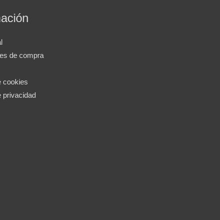
mación
l
nes de compra
e cookies
e privacidad