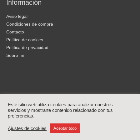
Información
Aviso legal
Condiciones de compra
Contacto
Política de cookies
Política de privacidad
Sobre mí
Este sitio web utiliza cookies para analizar nuestros
servicios y mostrarte contenido relacionado con tus
preferencias.
Laura Fergue | Copyright © 2026
Ajustes de cookies
Aceptar todo
Instagram
Tiktok
YouTube