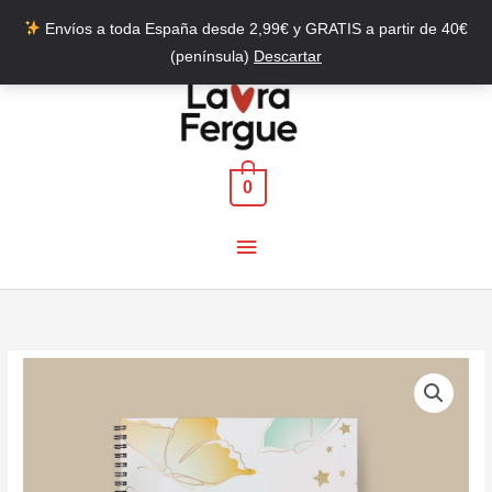
Envíos a toda España desde 2,99€ y GRATIS a partir de 40€
(península)
Descartar
Ir
al
contenido
0
Menú
principal