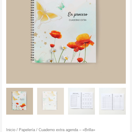
Inicio
/
Papelería
/ Cuaderno extra agenda – «Brilla»