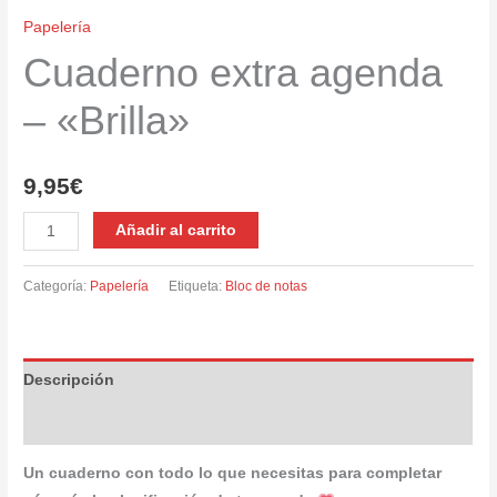
Papelería
Cuaderno extra agenda
– «Brilla»
9,95
€
Cuaderno
Añadir al carrito
extra
agenda
Categoría:
Papelería
Etiqueta:
Bloc de notas
-
«Brilla»
cantidad
Descripción
Valoraciones (0)
Un cuaderno con todo lo que necesitas para completar