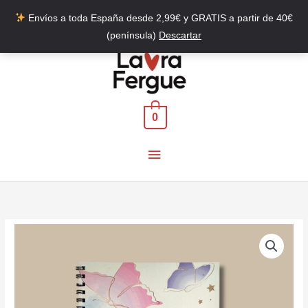
Envíos a toda España desde 2,99€ y GRATIS a partir de 40€
(península)
Descartar
Ir
al
contenido
0
Menú
principal