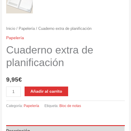
Inicio
/
Papelería
/ Cuaderno extra de planificación
Papelería
Cuaderno extra de
planificación
9,95
€
Cuaderno
Añadir al carrito
extra
de
Categoría:
Papelería
Etiqueta:
Bloc de notas
planificación
cantidad
Descripción