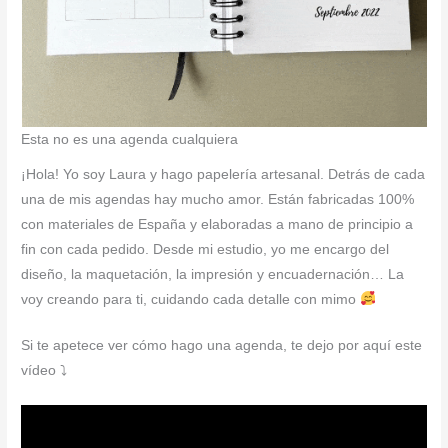
Esta no es una agenda cualquiera
¡Hola! Yo soy Laura y hago papelería artesanal. Detrás de cada
una de mis agendas hay mucho amor. Están fabricadas 100%
con materiales de España y elaboradas a mano de principio a
fin con cada pedido. Desde mi estudio, yo me encargo del
diseño, la maquetación, la impresión y encuadernación… La
voy creando para ti, cuidando cada detalle con mimo
Si te apetece ver cómo hago una agenda, te dejo por aquí este
vídeo ⤵