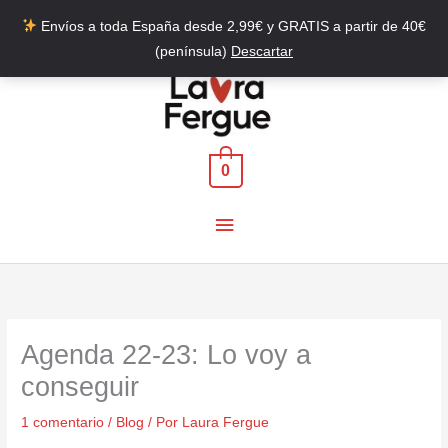
Envíos a toda España desde 2,99€ y GRATIS a partir de 40€
(península)
Descartar
Ir
al
contenido
0
Menú
principal
Agenda 22-23: Lo voy a
conseguir
1 comentario
/
Blog
/ Por
Laura Fergue