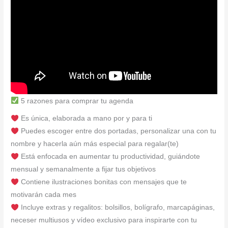
5 razones para comprar tu agenda
Es única, elaborada a mano por y para ti
Puedes escoger entre dos portadas, personalizar una con tu
nombre y hacerla aún más especial para regalar(te)
Está enfocada en aumentar tu productividad, guiándote
mensual y semanalmente a fijar tus objetivos
Contiene ilustraciones bonitas con mensajes que te
motivarán cada mes
Incluye extras y regalitos: bolsillos, bolígrafo, marcapáginas,
neceser multiusos y vídeo exclusivo para inspirarte con tu