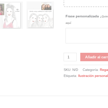
Frase personalizada
¿Quier
aquí
Ilustración
Añadir al carr
personalizada
cantidad
SKU:
N/D
Categoría:
Rega
Etiqueta:
Ilustración persona