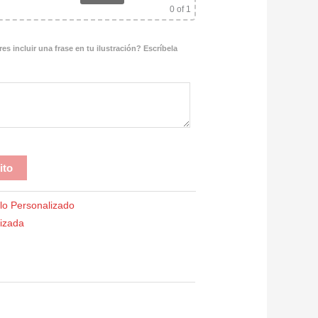
0
of 1
es incluir una frase en tu ilustración? Escríbela
ito
lo Personalizado
lizada