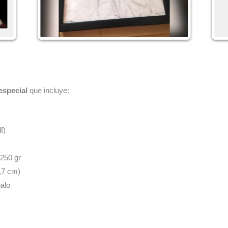
?
especial
que incluye:
f)
 250 gr
,7 cm)
alo