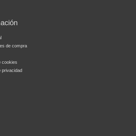
mación
l
nes de compra
e cookies
e privacidad